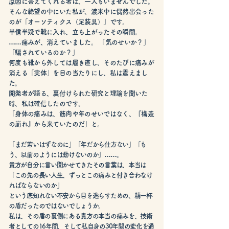
原因に答えてくれる者は、一人もいませんでした。
そんな絶望の中にいた私が、渡米中に偶然出会った
のが「オーソティクス（足装具）」です。
半信半疑で靴に入れ、立ち上がったその瞬間。
……痛みが、消えていました。 「気のせいか？」
「騙されているのか？」
何度も靴から外しては履き直し、そのたびに痛みが
消える「実体」を目の当たりにし、私は震えまし
た。
開発者が語る、裏付けられた研究と理論を聞いた
時、私は確信したのです。
「身体の痛みは、筋肉や年のせいではなく、『構造
の崩れ』から来ていたのだ」と。
「まだ若いはずなのに」「年だから仕方ない」「も
う、以前のようには動けないのか」……。
貴方が自分に言い聞かせてきたその言葉は、本当は
「この先の長い人生、ずっとこの痛みと付き合わなけ
ればならないのか」
という底知れない不安から目を逸らすための、精一杯
の盾だったのではないでしょうか。
私は、その盾の裏側にある貴方の本当の痛みを、技術
者としての16年間、そして私自身の30年間の変化を通