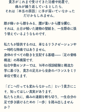
貴方がこれまで受けてきた治療や処置で、
痛みが繰り返しているとしたら。
それは「本当の原因」に手が届いていなかった
だけかもしれません。
膝が痛いから膝をみる、腰が重いから腰を揉む。
それは、土台が傾いた建物の壁紙を、一生懸命に張
り替えているようなものです。
私たちが提供するのは、単なるリラクゼーションや
一時的な除痛ではありません。
身体のすべての動きを支配する基礎——「足の骨格
構造」の再構築です。
仙台中敷センターでは、16年の視診経験と構造力
学に基づき、貴方の足元から全身のバランスをミリ
単位で整えます。
「どこへ行っても変わらなかった」という貴方にこ
そ、知ってほしい真実があります。
私たちと共に、痛みの連鎖を断ち切り、一生自分の
足で歩き続けるための「一歩」を踏み出しません
か？