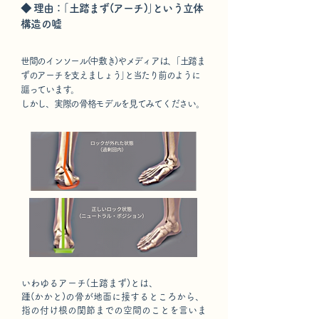
◆ 理由：｢土踏まず(アーチ)｣という立体
構造の嘘
世間のインソール(中敷き)やメディアは、｢土踏ま
ずのアーチを支えましょう｣と当たり前のように
謳っています。
しかし、実際の骨格モデルを見てみてください。
いわゆるアーチ(土踏まず)とは、
踵(かかと)の骨が地面に接するところから、
指の付け根の関節までの空間のことを言いま