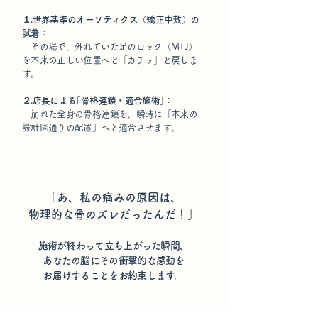
１.世界基準のオーソティクス（矯正中敷）の
試着：
その場で、外れていた足のロック（MTJ）
を本来の正しい位置へと「カチッ」と戻しま
す。
２.店長による｢骨格連鎖・適合施術｣：
崩れた全身の骨格連鎖を、瞬時に「本来の
設計図通りの配置」へと適合させます。
「あ、私の痛みの原因は、
物理的な骨のズレだったんだ！」
施術が終わって立ち上がった瞬間、
あなたの脳にその衝撃的な感動を
お届けすることをお約束します。