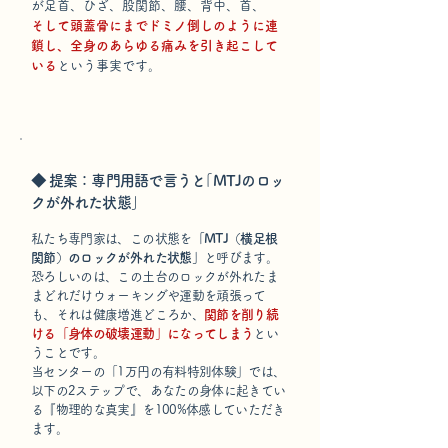
が足首、ひざ、股関節、腰、背中、首、
そして頭蓋骨にまでドミノ倒しのように連
鎖し、全身のあらゆる痛みを引き起こして
いる
という事実です。
◆ 提案：専門用語で言うと｢MTJのロッ
クが外れた状態｣
私たち専門家は、この状態を
「MTJ（横足根
関節）のロックが外れた状態」
と呼びます。
恐ろしいのは、この土台のロックが外れたま
まどれだけウォーキングや運動を頑張って
も、それは健康増進どころか、
関節を削り続
ける「身体の破壊運動」になってしまう
とい
うことです。
当センターの「1万円の有料特別体験」では、
以下の2ステップで、あなたの身体に起きてい
る『物理的な真実』を100%体感していただき
ます。