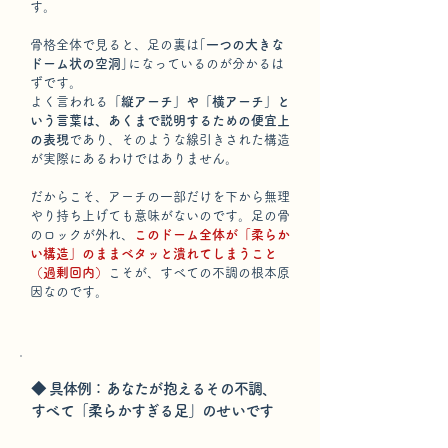
す。
骨格全体で見ると、足の裏は
｢一つの大きな
ドーム状の空洞｣
になっているのが分かるは
ずです。
よく言われる
「縦アーチ」や「横アーチ」と
いう言葉は、あくまで説明するための便宜上
の表現
であり、そのような線引きされた構造
が実際にあるわけではありません。
だからこそ、アーチの一部だけを下から無理
やり持ち上げても意味がないのです。足の骨
のロックが外れ、
このドーム全体が「柔らか
い構造」のままベタッと潰れてしまうこと
（過剰回内）
こそが、すべての不調の根本原
因なのです。
◆ 具体例：あなたが抱えるその不調、
すべて「柔らかすぎる足」のせいです