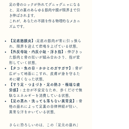
足の骨のロックが外れてグニャグニャになる
と、足の裏のあらゆる筋肉や膜が限界まで引
き伸ばされます。
これが、あなたの不調を作る物理的なメカニ
ズムです。​​​
【足底筋膜炎】:
足底の筋肉が常に引っ張ら
れ、限界を迎えて悲鳴を上げている状態。
【外反母趾・内反小趾・浮き指】:
伸びきっ
た筋肉と骨の狂いが組み合わさり、指が変
形していく状態。
【タコ・魚の目・かかとのガサガサ】:
骨が
広がって地面にこすれ、皮膚が身を守るた
めに硬くなった状態。
【すり足・つまづき・足の熱さ・極端な疲
労感】:
土台が不安定なため、歩くだけで無
駄なエネルギーを消費している状態。
【足の蒸れ・洗っても落ちない異常臭】:
骨
格の崩れによって足裏の自律神経が狂い、
異常な汗をかいている状態。
さらに恐ろしいのは、この「足元の崩れ」