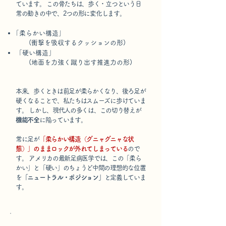
ています。 この骨たちは、歩く・立つという日
常の動きの中で、
2つの形に変化します。
｢柔らかい構造｣
(衝撃を吸収するクッションの形)
「硬い構造」
(地面を力強く蹴り出す推進力の形)
本来、歩くときは前足が柔らかくなり、後ろ足が
硬くなることで、私たちはスムーズに歩けていま
す。
しかし、現代人の多くは、この切り替えが
機能不全
に陥っています。
常に足が
「柔らかい構造（グニャグニャな状
態）」のままロックが外れてしまっている
ので
す。
アメリカの最新足病医学では、
この
「柔ら
かい」と「硬い」のちょうど中間の理想的な位置
を
「ニュートラル・ポジション」
と定義していま
す。