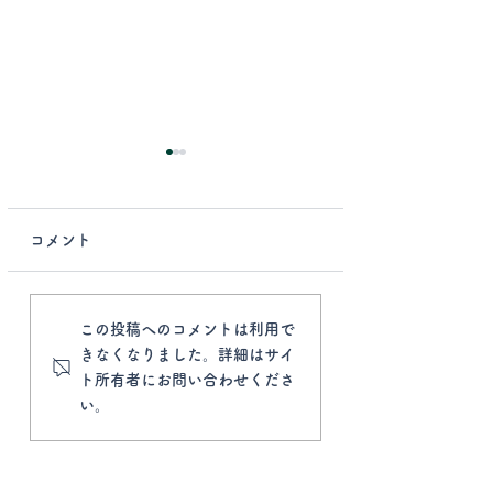
コメント
どこに行っても繰り返
足部どこへ行っ
この投稿へのコメントは利用で
きなくなりました。詳細はサイ
す痛みの原因とは？仙
メだった「足裏
ト所有者にお問い合わせくださ
台で「骨格の組み立て
痛を物理的に解
い。
図」から物理的に根本
る、骨格調律の
改善する方法