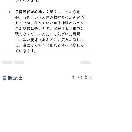
いていきます。
自律神経が心地よく整う：
足元から骨
盤、背骨という人体の根幹のゆがみが消
えるため、乱れていた自律神経のバラン
スが劇的に整います。脳が「もう重力と
戦わなくていいんだ」と気づいた瞬間
に、深い安堵（あんど）の笑みが溢れ出
し、夜はぐっすりと眠れる体へと変わっ
ていきます。
すべて表示
最新記事