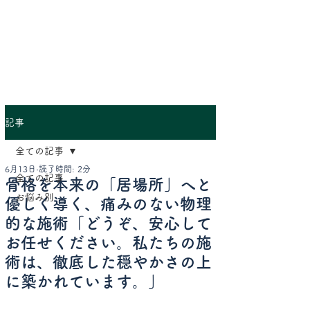
仙台中敷センター
記事
全ての記事
6月13日
読了時間: 2分
全ての記事
骨格を本来の「居場所」へと
お悩み別
優しく導く、痛みのない物理
的な施術「どうぞ、安心して
お任せください。私たちの施
術は、徹底した穏やかさの上
に築かれています。」