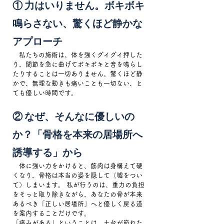
① 力はいりません。ボキボキ
鳴らさない、驚くほど静かな
アプローチ
　私たちの施術は、体を強くグイグイ押した
り、関節を急に曲げてボキボキと音を鳴らし
たりすることは一切ありません。驚くほど静
かで、無理な動きも痛いことも一切ない、と
ても優しい時間です。
② なぜ、そんなに優しいの
か？「骨格を本来の居場所へ
誘導する」から
　体に強い力をかけると、筋肉は身構えて硬
くなり、骨格は本当の姿を隠して（嘘をつい
て）しまいます。 私が行うのは、重力の負担
をそっと取り除きながら、あなたの骨が本来
あるべき「正しい居場所」へと優しく戻る道
を案内することだけです。
「痛みがある」ということは、土台が崩れた