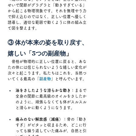
せいで関節がグラグラと「動きすぎている」
から起こる物理現象です。それを無理やり力
で抑え込むのではなく、正しい位置へ優しく
誘導し、適切な範囲で動くように体の組み立
て図を整えます。
③ 体が本来の姿を取り戻す、
嬉しい「3つの副産物
」
　骨格が物理的に正しい位置に戻ると、あな
たの体には信じられないような嬉しい変化が
次々と起こります。私たちはこれを、当然つ
いてくる最高の「
副産物
」と呼んでいます。
油をさしたような滑らかな動き：
まるで
全身の関節に最高級のオイルをさしたか
のように、頑張らなくても体がスルスル
と滑らかに動くようになります。
痛みのない解放感（減痛）：
骨の「動き
すぎ」がピタッと収まるため、どこに行
っても繰り返していた痛みが、自然と引